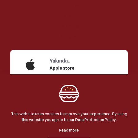
HAKKINDA
MENU
FRANCHISE
İletişim
Yakında..
Apple store
Yakında..
Google Play
This website uses cookies to improve your experience. By using
this website you agree to our
Data Protection Policy
.
© 2023 Bu site regrise Ramazan Ertoğrul tarafından
Read more
yapılmıştır