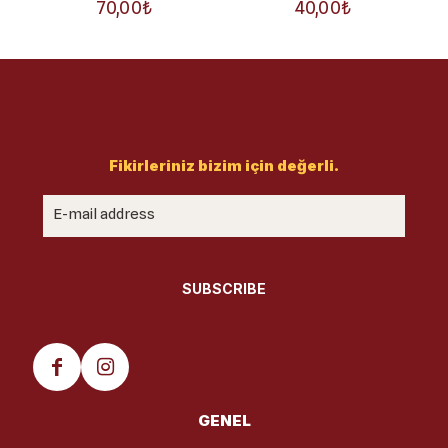
70,00
₺
40,00
₺
Fikirleriniz bizim için değerli.
GENEL