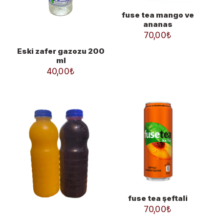
fuse tea mango ve
ananas
70,00
₺
Eski zafer gazozu 200
ml
40,00
₺
fuse tea şeftali
70,00
₺