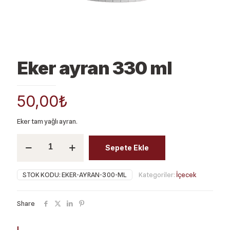
Eker ayran 330 ml
50,00
₺
Eker tam yağlı ayran.
Eker
Sepete Ekle
ayran
330
ml
STOK KODU:
EKER-AYRAN-300-ML
Kategoriler:
İçecek
adet
Share